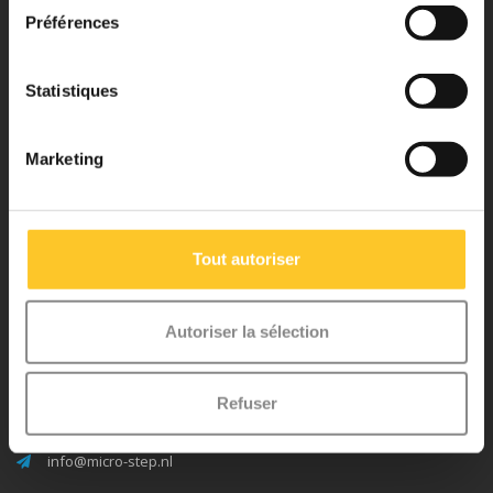
Préférences
Statistiques
Service à la clientèle
Marketing
Mon compte
Tout autoriser
Micro Step BV
Autoriser la sélection
Binnen Brouwersstraat 36
1013EG AMSTERDAM
Refuser
+31 20 320 6409
info@micro-step.nl