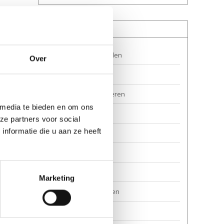
Meer informatie
Contact & openingstijden
Over
Verkooppunten
Verzenden & retourneren
 media te bieden en om ons
Garantie en reparatie
ze partners voor social
nformatie die u aan ze heeft
Veilig steppen
Over ons
Privacy
Marketing
Algemene voorwaarden
Auteursrecht