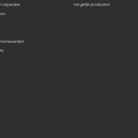
n reparatie
Vergelijk producten
pen
voorwaarden
ht