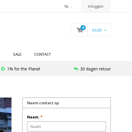
NL
Inloggen
0
€0,00
N
SALE
CONTACT
1% for the Planet
30 dagen retour
Neem contact op
Naam:
*