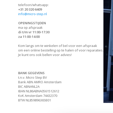
telefoon/whatsapp:
+31 20 320 6409
info@micro-step.nl
OPENINGSTIJDEN
ma op afspraak
di t/m vr 11:00-17:30
za 11:00-14:00
Kom langs om te winkelen of bel voor een afspraak
om een online bestelling op te halen of voor reparaties.
Je kunt ons ook bellen voor advies!
BANK GEGEVENS
t.n.v. Micro Step BV
Bank ABN AMRO Amsterdam
BIC ABNANL2A
IBAN NL86ABNA0561512612
KvK Amsterdam 74432370
BTW NL859896365B01