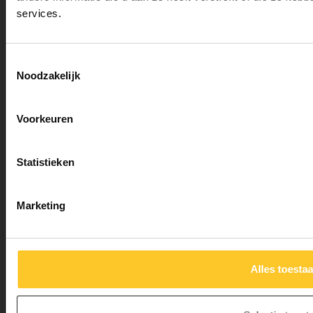
services.
Micro Step BV
Toestemmingsselectie
Binnen Brouwersstraat 36
Noodzakelijk
1013EG AMSTERDAM
+31 20 320 6409
Voorkeuren
info@micro-step.nl
Statistieken
Marketing
Alles toesta