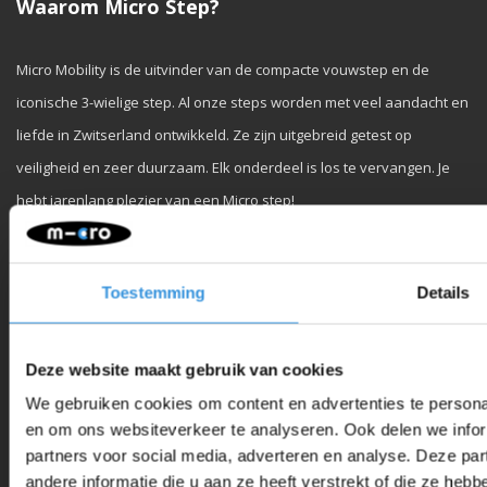
Waarom Micro Step?
Micro Mobility is de uitvinder van de compacte vouwstep en de
iconische 3-wielige step. Al onze steps worden met veel aandacht en
liefde in Zwitserland ontwikkeld. Ze zijn uitgebreid getest op
veiligheid en zeer duurzaam. Elk onderdeel is los te vervangen. Je
hebt jarenlang plezier van een Micro step!
Toestemming
Details
Klantenservice
Deze website maakt gebruik van cookies
We gebruiken cookies om content en advertenties te personal
en om ons websiteverkeer te analyseren. Ook delen we infor
Mijn account
partners voor social media, adverteren en analyse. Deze p
andere informatie die u aan ze heeft verstrekt of die ze he