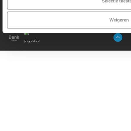
Selectie toest
© Copyright 2026 -
Micro Step
|
RSS-feed
|
Sitemap
Weigeren