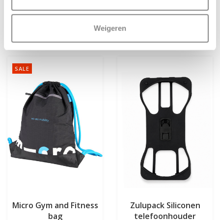
€21,95
€12,95
Meer info
Meer info
Weigeren
SALE
Micro Gym and Fitness
Zulupack Siliconen
bag
telefoonhouder