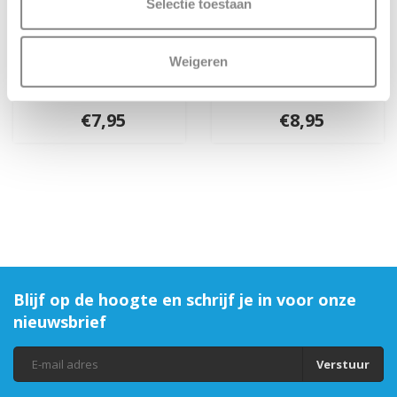
Selectie toestaan
Weigeren
Step'nTrek
StepStralers
(Scoot'nPull)
(ScootBeamz)
€7,95
€8,95
Blijf op de hoogte en schrijf je in voor onze
nieuwsbrief
Verstuur