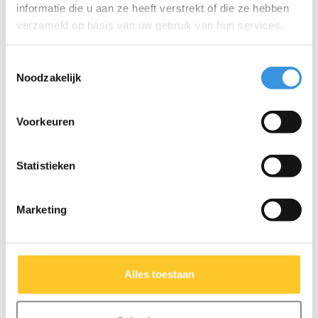
informatie die u aan ze heeft verstrekt of die ze hebben
verzameld op basis van uw gebruik van hun services.
Micro flessenhouder
Micro flessenhouder 2-
Mini/Maxi oranje
wiel step oranje
Toestemmingsselectie
Noodzakelijk
€7,95
€7,95
€12,95
€12,95
Voorkeuren
Statistieken
Marketing
Alles toestaan