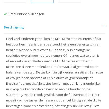
Retour binnen 30 dagen
Beschrijving
Heel veel kinderen gebruiken de Mini Micro step zo intensief dat
het voor hen meer is dan speelgoed, het is een verlengstuk van
henzelf. Met de Mini Micro tas kunnen zij hun belangrijke
spulletjes overal mee naartoe nemen. Of het nou wat te eten is
of een set kleurpotloden, met de Mini Micro tas wordt erop
uittrekken alleen maar leuker. Het formaat is afgestemd op de
balans van de step. De tas komt in vijf kleuren en stijlen. Een roze
of vrolijke neon handtas of een blauwe of groen/oranje of
Engelse flag rugzak. Alle tasjes komen met een kindvriendelijke
multi-clip die kan worden bevestigd aan de houder op de
stuurstang. De clip is ook geschikt voor de flessenhouder. Het is
mogelijk om de tas en de flessenhouder gelijktijdig aan de clip te
bevestigen (voor en achterkant). Afmetingen 18x20x8 cm (18 cm