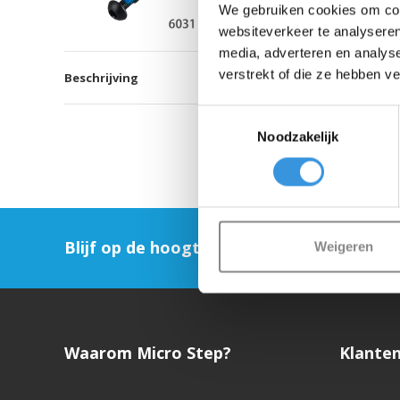
We gebruiken cookies om cont
websiteverkeer te analyseren
media, adverteren en analys
verstrekt of die ze hebben v
Beschrijving
Toestemmingsselectie
Noodzakelijk
Blijf op de hoogte en schrijf je in voor on
Weigeren
Waarom Micro Step?
Klanten