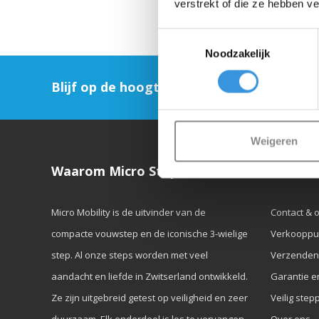
verstrekt of die ze hebben v
Toestemmingsselectie
Noodzakelijk
Blijf op de hoogte en schrijf je in voor on
Weigeren
Waarom Micro Step?
Klanten
Micro Mobility is de uitvinder van de
Contact & 
compacte vouwstep en de iconische 3-wielige
Verkooppu
step. Al onze steps worden met veel
Verzenden
aandacht en liefde in Zwitserland ontwikkeld.
Garantie e
Ze zijn uitgebreid getest op veiligheid en zeer
Veilig step
duurzaam. Elk onderdeel is los te vervangen.
Over ons