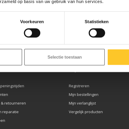
erzameld op basis van uw gebruik van hun services.
Voorkeuren
Statistieken
ze nieuwsbrief
Selectie toestaan
service
Mijn account
openingstijden
Registreren
nten
Mijn bestellingen
 & retourneren
Mijn verlanglijst
n reparatie
Vergelijk producten
pen