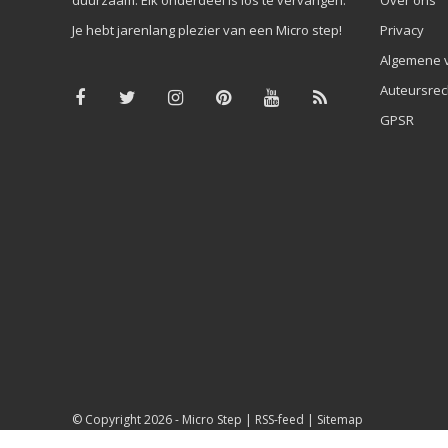
Je hebt jarenlang plezier van een Micro step!
Privacy
Algemene 
Auteursrec
GPSR
© Copyright 2026 -
Micro Step
|
RSS-feed
|
Sitemap