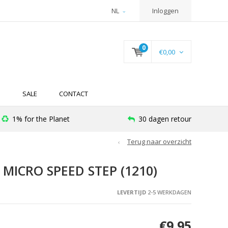
NL
Inloggen
0
€0,00
N
SALE
CONTACT
1% for the Planet
30 dagen retour
Terug naar overzicht
ICRO SPEED STEP (1210)
LEVERTIJD
2-5 WERKDAGEN
€9,95