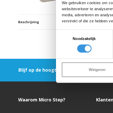
We gebruiken cookies om cont
websiteverkeer te analyseren
media, adverteren en analys
verstrekt of die ze hebben v
Beschrijving
Toestemmingsselectie
Noodzakelijk
Blijf op de hoogte en schrijf je in voor on
Weigeren
Waarom Micro Step?
Klanten