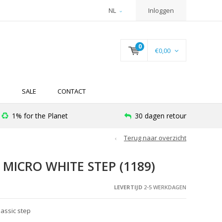
NL
Inloggen
0
€0,00
N
SALE
CONTACT
1% for the Planet
30 dagen retour
Terug naar overzicht
MICRO WHITE STEP (1189)
LEVERTIJD
2-5 WERKDAGEN
assic step