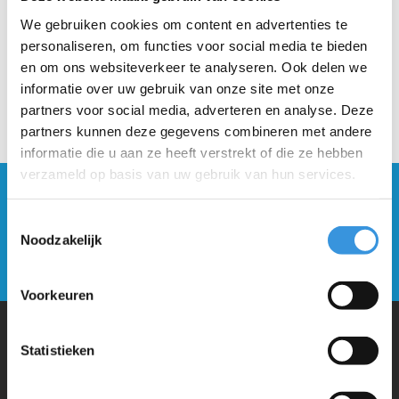
We gebruiken cookies om content en advertenties te
personaliseren, om functies voor social media te bieden
en om ons websiteverkeer te analyseren. Ook delen we
informatie over uw gebruik van onze site met onze
partners voor social media, adverteren en analyse. Deze
partners kunnen deze gegevens combineren met andere
informatie die u aan ze heeft verstrekt of die ze hebben
verzameld op basis van uw gebruik van hun services.
Blijf op de hoogte en schrijf je in voor onze
nieuwsbrief
Toestemmingsselectie
Noodzakelijk
Verstuur
Voorkeuren
Statistieken
Waarom Micro Step?