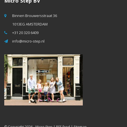
Micro Step BV
Binnen Brouwersstraat 36
1013EG AMSTERDAM
+31 20 320 6409
info@micro-step.nl
© Copyright 2026 -
Micro Step
|
RSS-feed
|
Sitemap