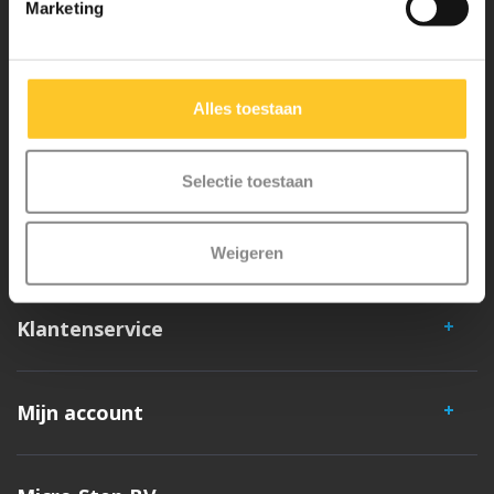
Marketing
Micro Mobility is de uitvinder van de compacte vouwstep en de
iconische 3-wielige step. Al onze steps worden met veel aandacht en
liefde in Zwitserland ontwikkeld. Ze zijn uitgebreid getest op
Alles toestaan
veiligheid en zeer duurzaam. Elk onderdeel is los te vervangen. Je
hebt jarenlang plezier van een Micro step!
Selectie toestaan
Weigeren
Klantenservice
Mijn account