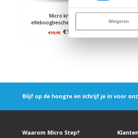
Micro knie en
Weigeren
elleboogbeschermers zwart
€14,95
€19,95
Blijf op de hoogte en schrijf je in voor on
Waarom Micro Step?
Klanten