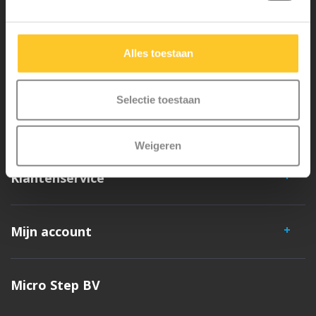
iconische 3-wielige step. Al onze steps worden met veel aandacht en
liefde in Zwitserland ontwikkeld. Ze zijn uitgebreid getest op
veiligheid en zeer duurzaam. Elk onderdeel is los te vervangen. Je
Alles toestaan
hebt jarenlang plezier van een Micro step!
Selectie toestaan
Weigeren
Klantenservice
Mijn account
Micro Step BV