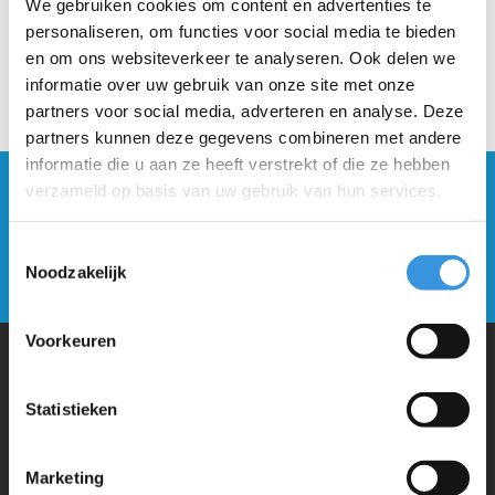
We gebruiken cookies om content en advertenties te
personaliseren, om functies voor social media te bieden
en om ons websiteverkeer te analyseren. Ook delen we
informatie over uw gebruik van onze site met onze
partners voor social media, adverteren en analyse. Deze
partners kunnen deze gegevens combineren met andere
informatie die u aan ze heeft verstrekt of die ze hebben
Blijf op de hoogte en schrijf je in voor onze
verzameld op basis van uw gebruik van hun services.
nieuwsbrief
Toestemmingsselectie
Noodzakelijk
Verstuur
Voorkeuren
Waarom Micro Step?
Statistieken
Micro Mobility is de uitvinder van de compacte vouwstep en de
Marketing