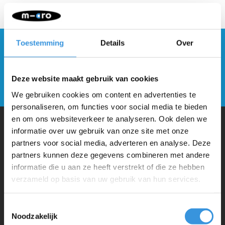
Toestemming
Details
Over
Blijf op de hoogte en schrijf je in voor onze
nieuwsbrief
Deze website maakt gebruik van cookies
Verstuur
We gebruiken cookies om content en advertenties te
personaliseren, om functies voor social media te bieden
en om ons websiteverkeer te analyseren. Ook delen we
informatie over uw gebruik van onze site met onze
Waarom Micro Step?
partners voor social media, adverteren en analyse. Deze
partners kunnen deze gegevens combineren met andere
informatie die u aan ze heeft verstrekt of die ze hebben
Micro Mobility is de uitvinder van de compacte vouwstep en de
verzameld op basis van uw gebruik van hun services.
iconische 3-wielige step. Al onze steps worden met veel aandacht en
liefde in Zwitserland ontwikkeld. Ze zijn uitgebreid getest op
Toestemmingsselectie
Noodzakelijk
veiligheid en zeer duurzaam. Elk onderdeel is los te vervangen. Je