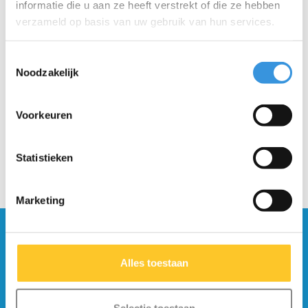
informatie die u aan ze heeft verstrekt of die ze hebben
verzameld op basis van uw gebruik van hun services.
Bevestigingplaat Flex
Dek Kickboard Monster
Toestemmingsselectie
Noodzakelijk
deck (1033)
€7,95
€64,95
Voorkeuren
Statistieken
Marketing
Blijf op de hoogte en schrijf je in voor onze
nieuwsbrief
Alles toestaan
Verstuur
Selectie toestaan