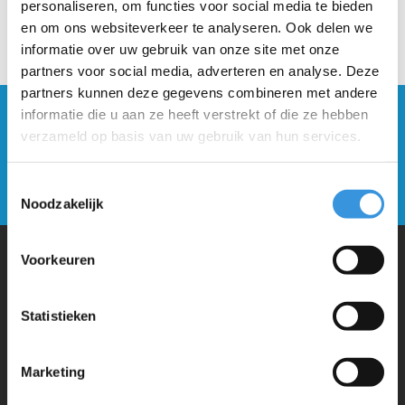
personaliseren, om functies voor social media te bieden
en om ons websiteverkeer te analyseren. Ook delen we
informatie over uw gebruik van onze site met onze
partners voor social media, adverteren en analyse. Deze
partners kunnen deze gegevens combineren met andere
informatie die u aan ze heeft verstrekt of die ze hebben
Blijf op de hoogte en schrijf je in voor onze
verzameld op basis van uw gebruik van hun services.
nieuwsbrief
Verstuur
Toestemmingsselectie
Noodzakelijk
Voorkeuren
Waarom Micro Step?
Statistieken
Micro Mobility is de uitvinder van de compacte vouwstep en de
iconische 3-wielige step. Al onze steps worden met veel aandacht en
Marketing
liefde in Zwitserland ontwikkeld. Ze zijn uitgebreid getest op