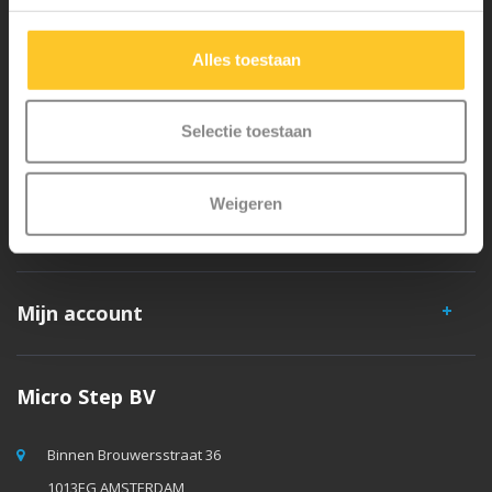
veiligheid en zeer duurzaam. Elk onderdeel is los te vervangen. Je
hebt jarenlang plezier van een Micro step!
Alles toestaan
Selectie toestaan
Weigeren
Klantenservice
Mijn account
Micro Step BV
Binnen Brouwersstraat 36
1013EG AMSTERDAM