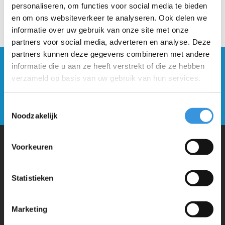
personaliseren, om functies voor social media te bieden
en om ons websiteverkeer te analyseren. Ook delen we
informatie over uw gebruik van onze site met onze
partners voor social media, adverteren en analyse. Deze
partners kunnen deze gegevens combineren met andere
Blijf op de hoogte en schrijf je in voor onze
informatie die u aan ze heeft verstrekt of die ze hebben
nieuwsbrief
verzameld op basis van uw gebruik van hun services.
Verstuur
Toestemmingsselectie
Noodzakelijk
Voorkeuren
Waarom Micro Step?
Statistieken
Micro Mobility is de uitvinder van de compacte vouwstep en de
iconische 3-wielige step. Al onze steps worden met veel aandacht en
Marketing
liefde in Zwitserland ontwikkeld. Ze zijn uitgebreid getest op