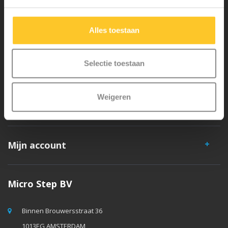
veiligheid en zeer duurzaam. Elk onderdeel is los te vervangen. Je
hebt jarenlang plezier van een Micro step!
Alles toestaan
Selectie toestaan
Weigeren
Klantenservice
Mijn account
Micro Step BV
Binnen Brouwersstraat 36
1013EG AMSTERDAM