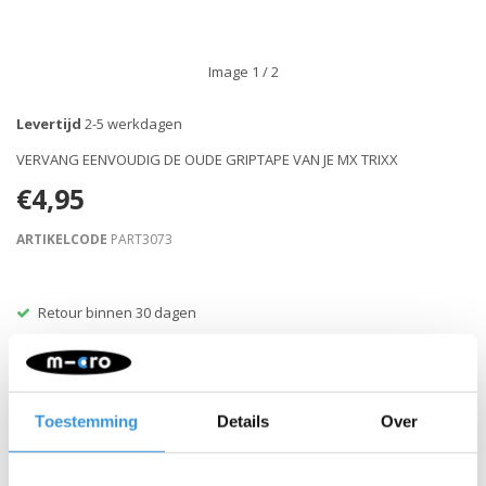
Image
1
/ 2
Levertijd
2-5 werkdagen
VERVANG EENVOUDIG DE OUDE GRIPTAPE VAN JE MX TRIXX
€4,95
ARTIKELCODE
PART3073
Retour binnen 30 dagen
Beschrijving
Toestemming
Details
Over
Instructies: Verwarm de oude griptape lichtjes (warme föhn of
heteluchtpistool). Maak de ondergrond goed vetvrij (met
bijvoorbeeld spiritus). Plak daarna de nieuwe griptape vast en