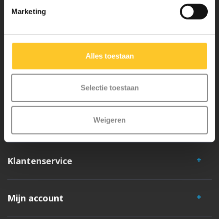
Marketing
Micro Mobility is de uitvinder van de compacte vouwstep en de
iconische 3-wielige step. Al onze steps worden met veel aandacht en
liefde in Zwitserland ontwikkeld. Ze zijn uitgebreid getest op
Alles toestaan
veiligheid en zeer duurzaam. Elk onderdeel is los te vervangen. Je
hebt jarenlang plezier van een Micro step!
Selectie toestaan
Weigeren
Klantenservice
Mijn account