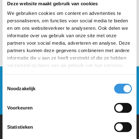
druk hem overal goed aan.
Deze website maakt gebruik van cookies
We gebruiken cookies om content en advertenties te
personaliseren, om functies voor social media te bieden
en om ons websiteverkeer te analyseren. Ook delen we
informatie over uw gebruik van onze site met onze
partners voor social media, adverteren en analyse. Deze
partners kunnen deze gegevens combineren met andere
informatie die u aan ze heeft verstrekt of die ze hebben
verzameld op basis van uw gebruik van hun services.
Blijf op de hoogte en schrijf je in voor onze
Toestemmingsselectie
nieuwsbrief
Noodzakelijk
Verstuur
Voorkeuren
Statistieken
Waarom Micro Step?