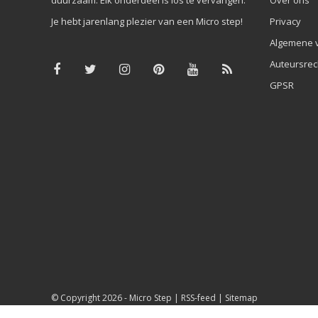
Je hebt jarenlang plezier van een Micro step!
Privacy
Algemene 
Auteursrec
GPSR
© Copyright 2026 -
Micro Step
|
RSS-feed
|
Sitemap