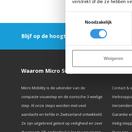
verstrekt of die ze hebben v
Toestemmingsselectie
Noodzakelijk
Blijf op de hoogte en schrijf je in voor on
Weigeren
Waarom Micro Step?
Klanten
Micro Mobility is de uitvinder van de
Contact & 
compacte vouwstep en de iconische 3-wielige
Verkooppu
step. Al onze steps worden met veel
Verzenden
aandacht en liefde in Zwitserland ontwikkeld.
Garantie e
Ze zijn uitgebreid getest op veiligheid en zeer
Veilig step
duurzaam. Elk onderdeel is los te vervangen.
Over ons