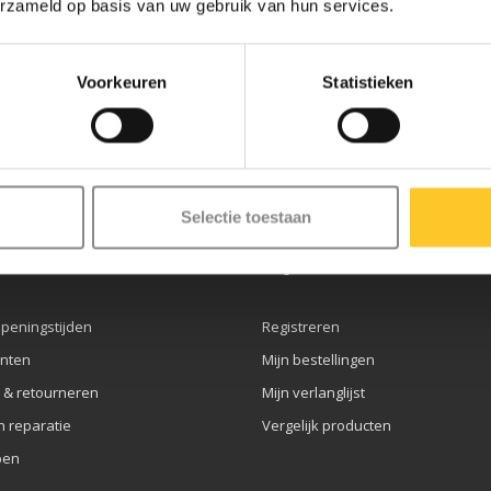
erzameld op basis van uw gebruik van hun services.
Voorkeuren
Statistieken
ze nieuwsbrief
Selectie toestaan
service
Mijn account
openingstijden
Registreren
nten
Mijn bestellingen
 & retourneren
Mijn verlanglijst
n reparatie
Vergelijk producten
pen