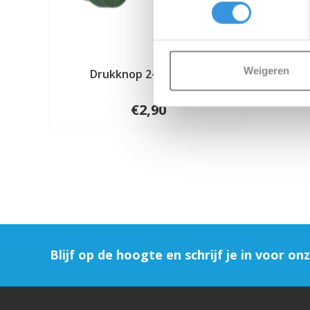
Weigeren
Drukknop 2-wielstep
€2,90
Blijf op de hoogte en schrijf je in voor on