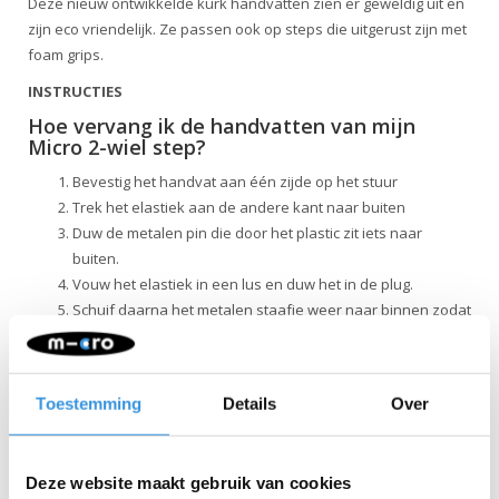
Deze nieuw ontwikkelde kurk handvatten zien er geweldig uit en
zijn eco vriendelijk. Ze passen ook op steps die uitgerust zijn met
foam grips.
INSTRUCTIES
Hoe vervang ik de handvatten van mijn
Micro 2-wiel step?
Bevestig het handvat aan één zijde op het stuur
Trek het elastiek aan de andere kant naar buiten
Duw de metalen pin die door het plastic zit iets naar
buiten.
Vouw het elastiek in een lus en duw het in de plug.
Schuif daarna het metalen staafje weer naar binnen zodat
het achter de lus haakt.
Vervolgens maak je een knoopje in het elastiek (of
desgewenst een dubbele knoop).
Toestemming
Details
Over
Deze website maakt gebruik van cookies