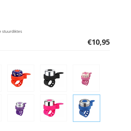
 stuurdiktes
€10,95