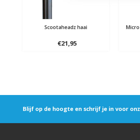
Scootaheadz haai
Micro
€21,95
Blijf op de hoogte en schrijf je in voor on