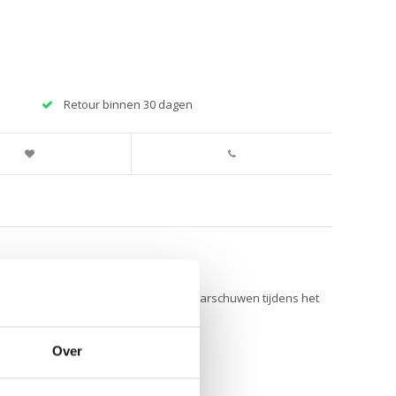
Retour binnen 30 dagen
n om kinderen te helpen anderen te waarschuwen tijdens het
Over
volwassenen kunnen lopen.