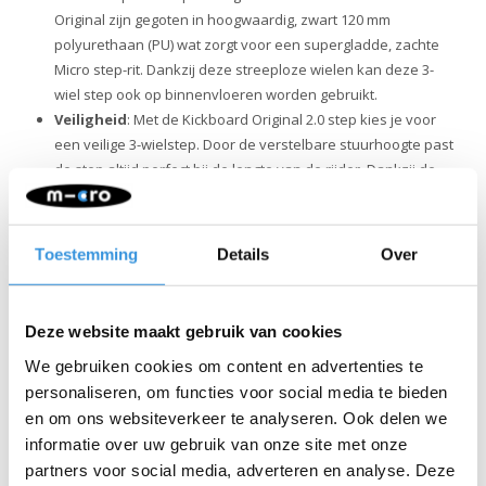
Original zijn gegoten in hoogwaardig, zwart 120 mm
polyurethaan (PU) wat zorgt voor een supergladde, zachte
Micro step-rit. Dankzij deze streeploze wielen kan deze 3-
wiel step ook op binnenvloeren worden gebruikt.
Veiligheid
: Met de Kickboard Original 2.0 step kies je voor
een veilige 3-wielstep. Door de verstelbare stuurhoogte past
de step altijd perfect bij de lengte van de rijder. Dankzij de
wielen en het gepatenteerd schokabsorberend dek,
garandeert Micro's Kickboard Original 2.0 een soepele en
comfortabele rit met meer stabiliteit. Door de grip tape op het
Toestemming
Details
Over
dek en de eenvoudig te bedienen rem houdt je gemakkelijk
de controle.
Kwaliteit & duurzaamheid:
Bij Micro Mobility hechten we
Deze website maakt gebruik van cookies
veel waarde aan kwaliteit. Alle producten worden ontworpen
We gebruiken cookies om content en advertenties te
in Zwitserland en vervaardigd met de allerbeste onderdelen,
personaliseren, om functies voor social media te bieden
die bovendien allemaal vervangbaar zijn. Ze zijn uitvoerig
en om ons websiteverkeer te analyseren. Ook delen we
getest en voldoen aan de hoogste normen, waardoor Micro
producten jarenlang meegaan. Duurzaam ondernemen
informatie over uw gebruik van onze site met onze
draait niet alleen om het milieu. Micro zet zich volledig in voor
partners voor social media, adverteren en analyse. Deze