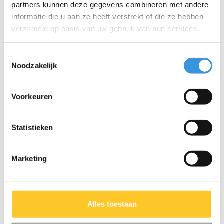
een betere wereld, met aandacht voor mens en milieu,
partners kunnen deze gegevens combineren met andere
volgens de ESG-richtlijnen.
informatie die u aan ze heeft verstrekt of die ze hebben
verzameld op basis van uw gebruik van hun services.
Specificaties
Toestemmingsselectie
Noodzakelijk
Voorkeuren
Iets extra's erbij?
Statistieken
Marketing
Alles toestaan