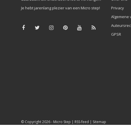
Je hebt jarenlang plezier van een Micro step!
Privacy
Algemene 
Auteursrec
GPSR
© Copyright 2026 -
Micro Step
|
RSS-feed
|
Sitemap