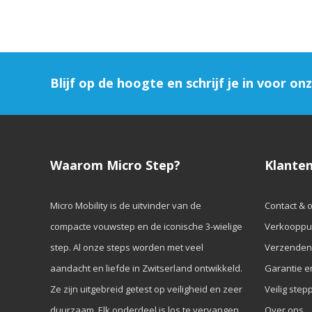
Blijf op de hoogte en schrijf je in voor on
Waarom Micro Step?
Klanten
Micro Mobility is de uitvinder van de
Contact & 
compacte vouwstep en de iconische 3-wielige
Verkooppu
step. Al onze steps worden met veel
Verzenden
aandacht en liefde in Zwitserland ontwikkeld.
Garantie e
Ze zijn uitgebreid getest op veiligheid en zeer
Veilig step
duurzaam. Elk onderdeel is los te vervangen.
Over ons