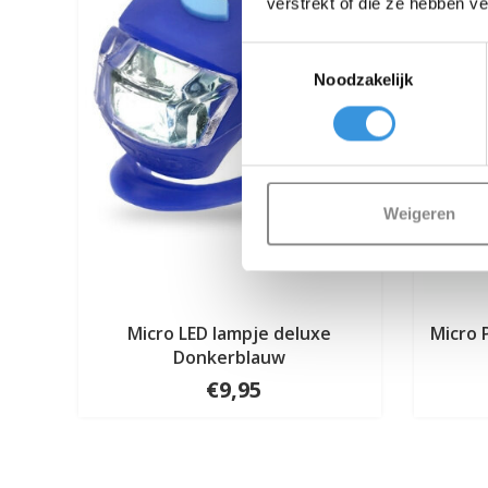
verstrekt of die ze hebben v
Toestemmingsselectie
Noodzakelijk
Weigeren
Micro LED lampje deluxe
Micro 
Donkerblauw
€9,95