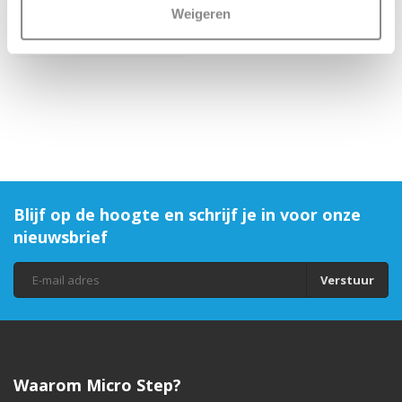
neon stippen
Weigeren
€7,95
€12,95
Blijf op de hoogte en schrijf je in voor onze
nieuwsbrief
Verstuur
Waarom Micro Step?