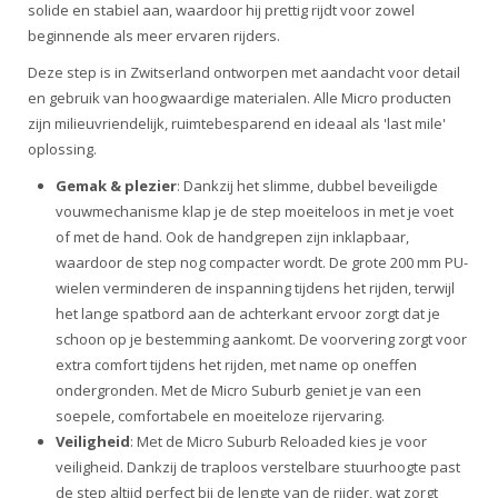
solide en stabiel aan, waardoor hij prettig rijdt voor zowel
beginnende als meer ervaren rijders.
Deze step is in Zwitserland ontworpen met aandacht voor detail
en gebruik van hoogwaardige materialen. Alle Micro producten
zijn milieuvriendelijk, ruimtebesparend en ideaal als 'last mile'
oplossing.
Gemak & plezier
: Dankzij het slimme, dubbel beveiligde
vouwmechanisme klap je de step moeiteloos in met je voet
of met de hand. Ook de handgrepen zijn inklapbaar,
waardoor de step nog compacter wordt. De grote 200 mm PU-
wielen verminderen de inspanning tijdens het rijden, terwijl
het lange spatbord aan de achterkant ervoor zorgt dat je
schoon op je bestemming aankomt. De voorvering zorgt voor
extra comfort tijdens het rijden, met name op oneffen
ondergronden. Met de Micro Suburb geniet je van een
soepele, comfortabele en moeiteloze rijervaring.
Veiligheid
: Met de Micro Suburb Reloaded kies je voor
veiligheid. Dankzij de traploos verstelbare stuurhoogte past
de step altijd perfect bij de lengte van de rijder, wat zorgt