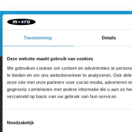
Blijf op de hoogte en schrijf je in voor onze
nieuwsbrief
Toestemming
Details
Verstuur
Deze website maakt gebruik van cookies
We gebruiken cookies om content en advertenties te persona
te bieden en om ons websiteverkeer te analyseren. Ook dele
Waarom Micro Step?
onze site met onze partners voor social media, adverteren 
gegevens combineren met andere informatie die u aan ze heef
Micro Mobility is de uitvinder van de compacte vouwstep en de
verzameld op basis van uw gebruik van hun services.
iconische 3-wielige step. Al onze steps worden met veel aandacht en
liefde in Zwitserland ontwikkeld. Ze zijn uitgebreid getest op
Toestemmingsselectie
veiligheid en zeer duurzaam. Elk onderdeel is los te vervangen. Je
Noodzakelijk
hebt jarenlang plezier van een Micro step!