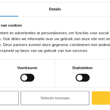
at eraf en maakt plaats voor de
n comfortabele grip voor jonge
Details
n lean-to-steer systeem is de
stimuleert de ontwikkeling van
ren een gevoel van
 van cookies
ent en advertenties te personaliseren, om functies voor social
r.
Door de traploos verstelbare
. Ook delen we informatie over uw gebruik van onze site met on
an je kind en is de step geschikt
e. Deze partners kunnen deze gegevens combineren met andere i
erzameld op basis van uw gebruik van hun services.
 ontworpen voor ouders die gemak
dig aanpassen. Het lichte frame
elijk. De supergladde,
Voorkeuren
Statistieken
comfort en zijn streeploos, zodat
serende anti-kantelstoppers zorgen
den beschermen kleine handjes, en
mpjes in de voorwielen verbeteren
Selectie toestaan
voor dat je kind altijd veilig tot
letters op het dek en de