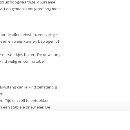
igd uit hoogwaardige, duurzame
ompact en gemaakt om jarenlang mee
or de allerkleinsten: een veilige,
s heen en weer kunnen bewegen of
e eerste ritjes buiten. De duwstang
ind veilig en comfortabel
uwstang kan je kind zelfstandig
en.
. Tijd om zelf te ontdekken!
in een stabiele driewieler. De
ouwen en balans.