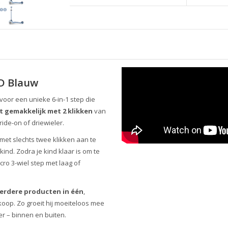
ED Blauw
 voor een unieke 6-in-1 step die
t gemakkelijk met 2 klikken
van
ide-on of driewieler.
met slechts twee klikken aan te
 kind. Zodra je kind klaar is om te
cro 3-wiel step met laag of
erdere producten in één
,
oop. Zo groeit hij moeiteloos mee
er – binnen en buiten.