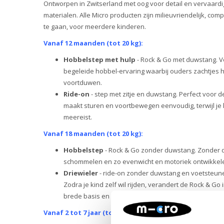
Ontworpen in Zwitserland met oog voor detail en vervaard
materialen. Alle Micro producten zijn milieuvriendelijk, c
te gaan, voor meerdere kinderen.
Vanaf 12 maanden (tot 20 kg):
Hobbelstep met hulp
- Rock & Go met duwstang. Vo
begeleide hobbel-ervaring waarbij ouders zachtje
voortduwen.
Ride-on
- step met zitje en duwstang. Perfect voor d
maakt sturen en voortbewegen eenvoudig, terwijl je k
meereist.
Vanaf 18 maanden (tot 20 kg):
Hobbelstep
- Rock & Go zonder duwstang. Zonder d
schommelen en zo evenwicht en motoriek ontwikkel
Driewieler
- ride-on zonder duwstang en voetsteunen
Zodra je kind zelf wil rijden, verandert de Rock & Go 
brede basis en drie wielen zorgen voor extra vertr
Vanaf 2 tot 7 jaar (tot 50 kg):