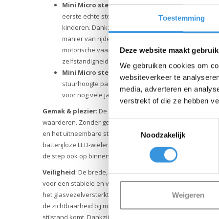
Mini Micro step met laag vast stuur.
Het zitje ga
eerste echte step-ervaring. De kleine T-bar biedt ee
Toestemming
kinderen. Dankzij het door Micro Mobility uitgevonde
manier van rijden intuïtiever en leuker. Dit systeem 
motorische vaardigheden en balans, en geeft kinde
Deze website maakt gebruik
zelfstandigheid.
We gebruiken cookies om cont
Mini Micro step met in hoogte verstelbaar stuu
websiteverkeer te analyseren
stuurhoogte past de step altijd perfect bij de lengte v
media, adverteren en analys
voor nog vele jaren stepplezier.
verstrekt of die ze hebben v
Gemak & plezier
: De Mini Micro Deluxe Rock & Go LED is
waarderen. Zonder gereedschap kun je het product eenvou
Toestemmingsselectie
en het uitneembare stuur maken vervoer en opbergen makk
Noodzakelijk
batterijloze LED-wielen zorgen voor extra zichtbaarheid en 
de step ook op binnenvloeren gebruikt kan worden.
Veiligheid
: De brede, antislip-rockerbasis en vier stabili
voor een stabiele en veilige speelervaring. Afgeronde ran
het glasvezelversterkte dek biedt extra stevigheid. LED-la
Weigeren
de zichtbaarheid bij minder licht, en de intuïtieve rem zorgt er
stilstand komt. Dankzij het lichtgewicht frame, de siliconen 