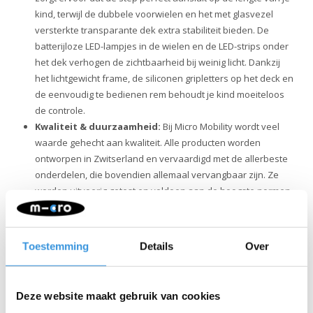
kind, terwijl de dubbele voorwielen en het met glasvezel
versterkte transparante dek extra stabiliteit bieden. De
batterijloze LED-lampjes in de wielen en de LED-strips onder
het dek verhogen de zichtbaarheid bij weinig licht. Dankzij
het lichtgewicht frame, de siliconen gripletters op het deck en
de eenvoudig te bedienen rem behoudt je kind moeiteloos
de controle.
Kwaliteit & duurzaamheid:
Bij Micro Mobility wordt veel
waarde gehecht aan kwaliteit. Alle producten worden
ontworpen in Zwitserland en vervaardigd met de allerbeste
onderdelen, die bovendien allemaal vervangbaar zijn. Ze
worden uitvoerig getest en voldoen aan de hoogste normen,
waardoor Micro producten jarenlang meegaan. Aangezien
duurzaam ondernemen niet alleen om het milieu draait, zet
Micro zich volledig in voor een betere wereld, met aandacht
Toestemming
Details
Over
voor mens en milieu, volgens de ESG-richtlijnen.
Deze website maakt gebruik van cookies