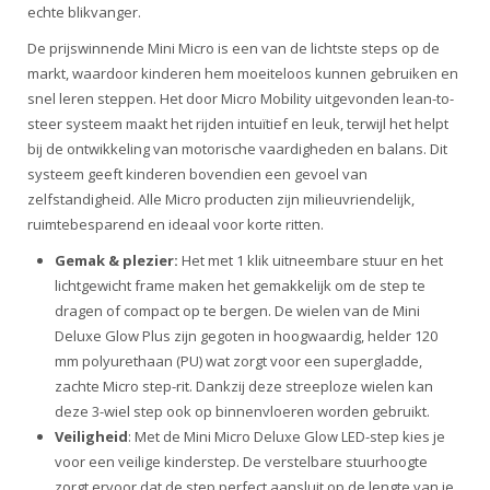
echte blikvanger.
De prijswinnende Mini Micro is een van de lichtste steps op de
markt, waardoor kinderen hem moeiteloos kunnen gebruiken en
snel leren steppen. Het door Micro Mobility uitgevonden lean-to-
steer systeem maakt het rijden intuïtief en leuk, terwijl het helpt
bij de ontwikkeling van motorische vaardigheden en balans. Dit
systeem geeft kinderen bovendien een gevoel van
zelfstandigheid. Alle Micro producten zijn milieuvriendelijk,
ruimtebesparend en ideaal voor korte ritten.
Gemak & plezier:
Het met 1 klik uitneembare stuur en het
lichtgewicht frame maken het gemakkelijk om de step te
dragen of compact op te bergen. De wielen van de Mini
Deluxe Glow Plus zijn gegoten in hoogwaardig, helder 120
mm polyurethaan (PU) wat zorgt voor een supergladde,
zachte Micro step-rit. Dankzij deze streeploze wielen kan
deze 3-wiel step ook op binnenvloeren worden gebruikt.
Veiligheid
: Met de Mini Micro Deluxe Glow LED-step kies je
voor een veilige kinderstep. De verstelbare stuurhoogte
zorgt ervoor dat de step perfect aansluit op de lengte van je