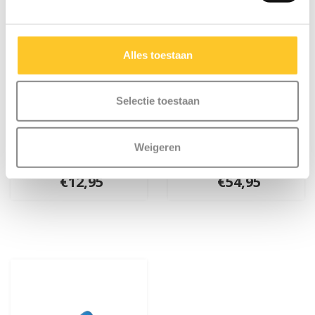
Alles toestaan
Selectie toestaan
Micro bel Neochrome
Micro PC helm Deluxe
Weigeren
blauw
Neochrome blauw
€12,95
€54,95