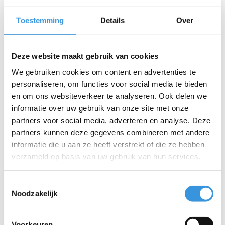
de step altijd perfect bij de lengte van je kind, terwijl de
dubbele voorwielen en het stabiele met glasvezel versterkte
Toestemming
Details
Over
bord meer stabiliteit bieden. Bovendien maken de
batterijloze LED lampjes in de wielen de 3-wiel step extra
zichtbaar in het donker. Door het lichtgewicht frame, de
Deze website maakt gebruik van cookies
siliconen gripletters op het dek en de eenvoudig te bedienen
We gebruiken cookies om content en advertenties te
rem houdt je kind makkelijk de controle.
personaliseren, om functies voor social media te bieden
Kwaliteit & duurzaamheid:
Bij Micro Mobility hechten we
en om ons websiteverkeer te analyseren. Ook delen we
veel waarde aan kwaliteit. Alle producten worden ontworpen
informatie over uw gebruik van onze site met onze
in Zwitserland en vervaardigd met de allerbeste onderdelen,
partners voor social media, adverteren en analyse. Deze
die bovendien allemaal vervangbaar zijn. Ze zijn uitvoerig
partners kunnen deze gegevens combineren met andere
getest en voldoen aan de hoogste normen, waardoor Micro
producten jarenlang meegaan. Duurzaam ondernemen
informatie die u aan ze heeft verstrekt of die ze hebben
draait niet alleen om het milieu. Micro zet zich volledig in voor
verzameld op basis van uw gebruik van hun services.
een betere wereld, met aandacht voor mens en milieu,
volgens de ESG-richtlijnen.
Toestemmingsselectie
Noodzakelijk
Voorkeuren