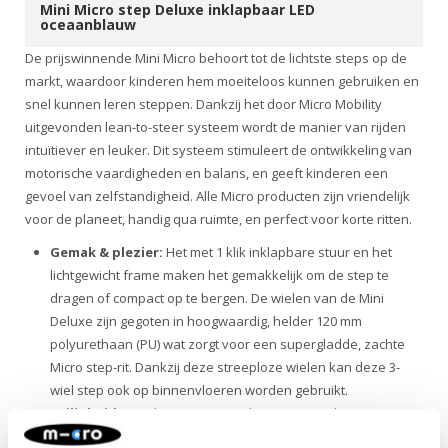
Mini Micro step Deluxe inklapbaar LED
oceaanblauw
De prijswinnende Mini Micro behoort tot de lichtste steps op de
markt, waardoor kinderen hem moeiteloos kunnen gebruiken en
snel kunnen leren steppen. Dankzij het door Micro Mobility
uitgevonden lean-to-steer systeem wordt de manier van rijden
intuïtiever en leuker. Dit systeem stimuleert de ontwikkeling van
motorische vaardigheden en balans, en geeft kinderen een
gevoel van zelfstandigheid. Alle Micro producten zijn vriendelijk
voor de planeet, handig qua ruimte, en perfect voor korte ritten.
Gemak & plezier:
Het met 1 klik inklapbare stuur en het
lichtgewicht frame maken het gemakkelijk om de step te
dragen of compact op te bergen. De wielen van de Mini
Deluxe zijn gegoten in hoogwaardig, helder 120 mm
polyurethaan (PU) wat zorgt voor een supergladde, zachte
Micro step-rit. Dankzij deze streeploze wielen kan deze 3-
wiel step ook op binnenvloeren worden gebruikt.
Veiligheid
: Met de Mini Micro Deluxe LED-step kies je voor
een veilige kinderstep. Door de verstelbare stuurhoogte past