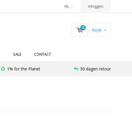
NL
Inloggen
0
€0,00
N
SALE
CONTACT
1% for the Planet
30 dagen retour