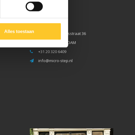
Micro Step BV
Alles toestaan
Binnen Brouwersstraat 36
1013EG AMSTERDAM
+31 20 320 6409
info@micro-step.nl