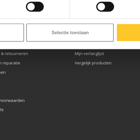
service
Mijn account
Selectie toestaan
openingstijden
Registreren
nten
Mijn bestellingen
 & retourneren
Mijn verlanglijst
n reparatie
Vergelijk producten
pen
voorwaarden
ht