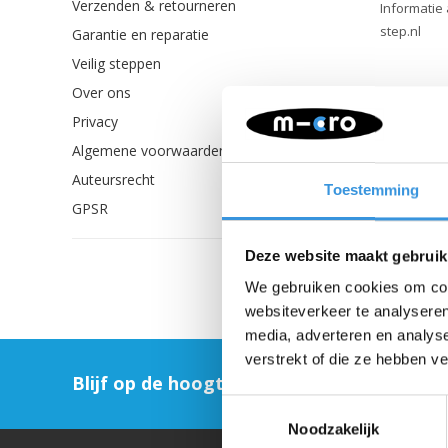
Verzenden & retourneren
Informatie
step.nl
Garantie en reparatie
Veilig steppen
Over ons
Privacy
Algemene voorwaarden
Auteursrecht
Toestemming
GPSR
Deze website maakt gebruik
We gebruiken cookies om cont
websiteverkeer te analyseren
media, adverteren en analys
verstrekt of die ze hebben v
Blijf op de hoogte en schrijf je in voor on
Toestemmingsselectie
Noodzakelijk