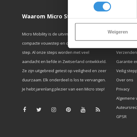
Waarom Micro Step?
Klanten
Weigeren
Micro Mobility is de uitvinder van de
Contact & 
compacte vouwstep en de iconische 3-wielige
Verkooppu
step. Al onze steps worden met veel
Verzenden
aandacht en liefde in Zwitserland ontwikkeld.
Garantie e
Ze zijn uitgebreid getest op veiligheid en zeer
Veilig step
duurzaam. Elk onderdeel is los te vervangen.
Over ons
Je hebt jarenlang plezier van een Micro step!
Privacy
Algemene 
Auteursrec
GPSR