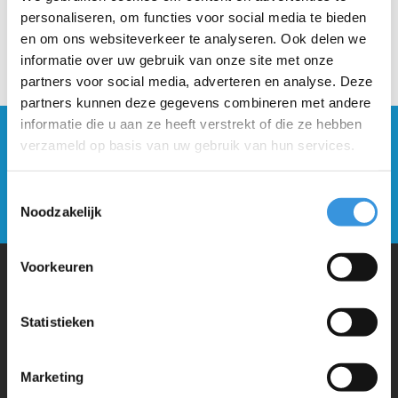
personaliseren, om functies voor social media te bieden
en om ons websiteverkeer te analyseren. Ook delen we
informatie over uw gebruik van onze site met onze
partners voor social media, adverteren en analyse. Deze
partners kunnen deze gegevens combineren met andere
informatie die u aan ze heeft verstrekt of die ze hebben
Blijf op de hoogte en schrijf je in voor onze
verzameld op basis van uw gebruik van hun services.
nieuwsbrief
Toestemmingsselectie
Verstuur
Noodzakelijk
Voorkeuren
Waarom Micro Step?
Statistieken
Micro Mobility is de uitvinder van de compacte vouwstep en de
Marketing
iconische 3-wielige step. Al onze steps worden met veel aandacht en