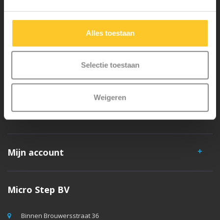
liefde in Zwitserland ontwikkeld. Ze zijn uitgebreid getest op
veiligheid en zeer duurzaam. Elk onderdeel is los te vervangen. Je
Alles toestaan
hebt jarenlang plezier van een Micro step!
Selectie toestaan
Weigeren
Klantenservice
Mijn account
Micro Step BV
Binnen Brouwersstraat 36