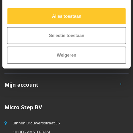
veiligheid en zeer duurzaam. Elk onderdeel is los te vervangen. Je
hebt jarenlang plezier van een Micro step!
Alles toestaan
Selectie toestaan
Weigeren
Klantenservice
Mijn account
Micro Step BV
Binnen Brouwersstraat 36
1013EG AMSTERDAM