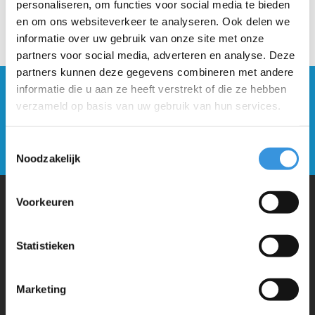
personaliseren, om functies voor social media te bieden
en om ons websiteverkeer te analyseren. Ook delen we
informatie over uw gebruik van onze site met onze
partners voor social media, adverteren en analyse. Deze
partners kunnen deze gegevens combineren met andere
informatie die u aan ze heeft verstrekt of die ze hebben
Blijf op de hoogte en schrijf je in voor onze
verzameld op basis van uw gebruik van hun services.
nieuwsbrief
Verstuur
Toestemmingsselectie
Noodzakelijk
Voorkeuren
Waarom Micro Step?
Statistieken
Micro Mobility is de uitvinder van de compacte vouwstep en de
iconische 3-wielige step. Al onze steps worden met veel aandacht en
Marketing
liefde in Zwitserland ontwikkeld. Ze zijn uitgebreid getest op