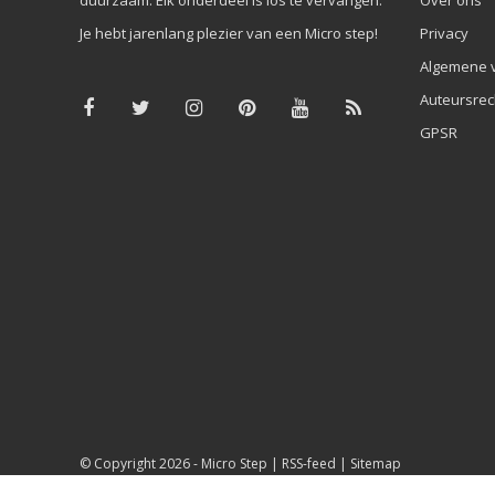
Je hebt jarenlang plezier van een Micro step!
Privacy
Algemene 
Auteursrec
GPSR
© Copyright 2026 -
Micro Step
|
RSS-feed
|
Sitemap