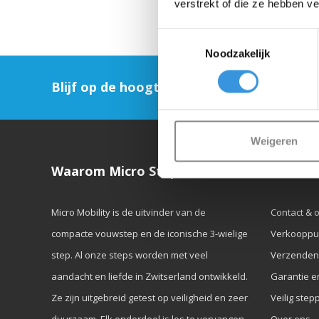
verstrekt of die ze hebben v
Toestemmingsselectie
Noodzakelijk
Blijf op de hoogte en schrijf je in voor on
Weigeren
Waarom Micro Step?
Klanten
Micro Mobility is de uitvinder van de
Contact & 
compacte vouwstep en de iconische 3-wielige
Verkooppu
step. Al onze steps worden met veel
Verzenden
aandacht en liefde in Zwitserland ontwikkeld.
Garantie e
Ze zijn uitgebreid getest op veiligheid en zeer
Veilig step
duurzaam. Elk onderdeel is los te vervangen.
Over ons