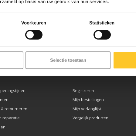
erzameld op basis van uw gebruik van hun services.
Voorkeuren
Statistieken
ze nieuwsbrief
Selectie toestaan
service
Mijn account
openingstijden
Registreren
nten
Mijn bestellingen
 & retourneren
Mijn verlanglijst
n reparatie
Vergelijk producten
pen