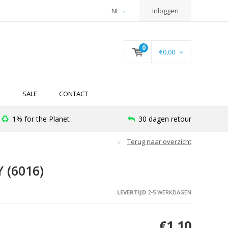
NL
Inloggen
0
€0,00
N
SALE
CONTACT
1% for the Planet
30 dagen retour
Terug naar overzicht
 (6016)
LEVERTIJD
2-5 WERKDAGEN
€1,10