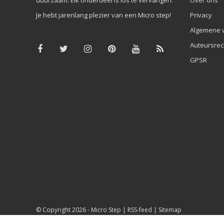
Je hebt jarenlang plezier van een Micro step!
Privacy
Algemene 
Auteursrec
GPSR
© Copyright 2026 -
Micro Step
|
RSS-feed
|
Sitemap