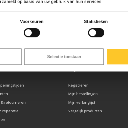
erzameld op basis van uw gebruik van hun services.
Voorkeuren
Statistieken
ze nieuwsbrief
Selectie toestaan
service
Mijn account
openingstijden
Registreren
nten
Mijn bestellingen
 & retourneren
Mijn verlanglijst
n reparatie
Vergelijk producten
pen