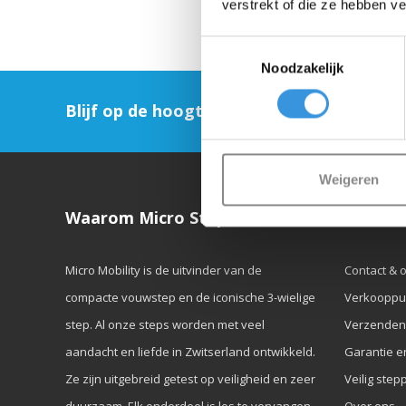
verstrekt of die ze hebben v
Toestemmingsselectie
Noodzakelijk
Blijf op de hoogte en schrijf je in voor on
Weigeren
Waarom Micro Step?
Klanten
Micro Mobility is de uitvinder van de
Contact & 
compacte vouwstep en de iconische 3-wielige
Verkooppu
step. Al onze steps worden met veel
Verzenden
aandacht en liefde in Zwitserland ontwikkeld.
Garantie e
Ze zijn uitgebreid getest op veiligheid en zeer
Veilig step
duurzaam. Elk onderdeel is los te vervangen.
Over ons