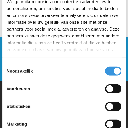
We gebruiken cookies om content en advertenties te
personaliseren, om functies voor social media te bieden
en om ons websiteverkeer te analyseren. Ook delen we
informatie over uw gebruik van onze site met onze
partners voor social media, adverteren en analyse. Deze
partners kunnen deze gegevens combineren met andere
informatie die u aan ze heeft verstrekt of die ze hebben
Blijf op de hoogte en schrijf je in voor onze
verzameld op basis van uw gebruik van hun services.
nieuwsbrief
Toestemmingsselectie
Verstuur
Noodzakelijk
Voorkeuren
Waarom Micro Step?
Statistieken
Micro Mobility is de uitvinder van de compacte vouwstep en de
Marketing
iconische 3-wielige step. Al onze steps worden met veel aandacht en