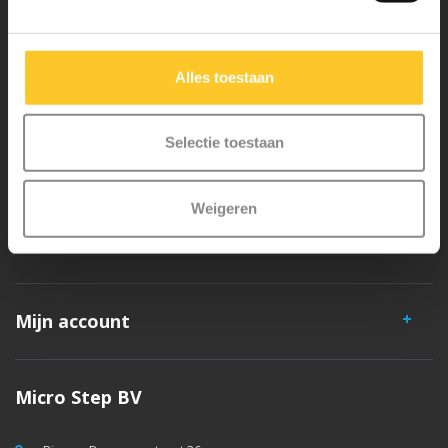
liefde in Zwitserland ontwikkeld. Ze zijn uitgebreid getest op
veiligheid en zeer duurzaam. Elk onderdeel is los te vervangen. Je
Alles toestaan
hebt jarenlang plezier van een Micro step!
Selectie toestaan
Weigeren
Klantenservice
Mijn account
Micro Step BV