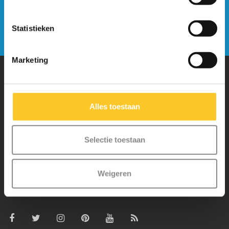
nieuwsbrief
Statistieken
Verstuur
Marketing
Waarom Micro Step?
Alles toestaan
Micro Mobility is de uitvinder van de compacte vouwstep en de
iconische 3-wielige step. Al onze steps worden met veel aandacht en
Selectie toestaan
liefde in Zwitserland ontwikkeld. Ze zijn uitgebreid getest op
veiligheid en zeer duurzaam. Elk onderdeel is los te vervangen. Je
Weigeren
hebt jarenlang plezier van een Micro step!