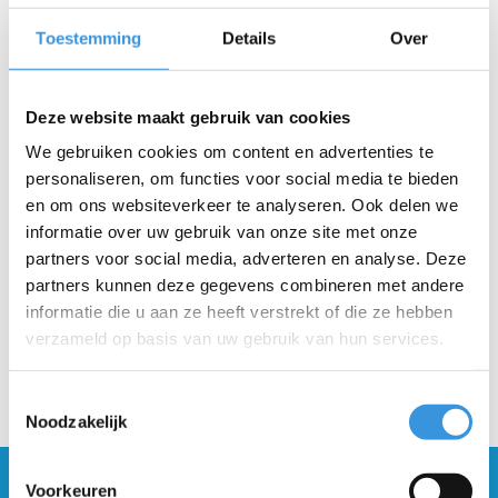
Toestemming
Details
Over
Beschrijving
Instructies: Plaats de klem op de step met de bouten aan de
Deze website maakt gebruik van cookies
achterkant. Zorg dat de sleuf van de stuurbuis ook recht aan de
achterkant zit en check of het stuur goed recht staat. Schroef
We gebruiken cookies om content en advertenties te
daarna de klem gelijkmatig vast, met kleine slagjes aan de
personaliseren, om functies voor social media te bieden
bouten van onder naar boven. Ga door tot je echt niet meer
en om ons websiteverkeer te analyseren. Ook delen we
verder kunt draaien.
informatie over uw gebruik van onze site met onze
partners voor social media, adverteren en analyse. Deze
partners kunnen deze gegevens combineren met andere
informatie die u aan ze heeft verstrekt of die ze hebben
verzameld op basis van uw gebruik van hun services.
Toestemmingsselectie
Noodzakelijk
Blijf op de hoogte en schrijf je in voor onze
Voorkeuren