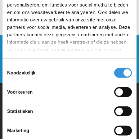
personaliseren, om functies voor social media te bieden
en om ons websiteverkeer te analyseren. Ook delen we
informatie over uw gebruik van onze site met onze
partners voor social media, adverteren en analyse. Deze
partners kunnen deze gegevens combineren met andere
informatie die u aan ze heeft verstrekt of die ze hebben
Blijf op de hoogte en schrijf je in voor onze
verzameld op basis van uw gebruik van hun services.
nieuwsbrief
Toestemmingsselectie
Verstuur
Noodzakelijk
Voorkeuren
Waarom Micro Step?
Statistieken
Micro Mobility is de uitvinder van de compacte vouwstep en de
Marketing
iconische 3-wielige step. Al onze steps worden met veel aandacht en