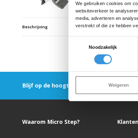
We gebruiken cookies om cont
websiteverkeer te analyseren
media, adverteren en analys
verstrekt of die ze hebben v
Beschrijving
Toestemmingsselectie
Noodzakelijk
Blijf op de hoogte en schrijf je in voor on
Weigeren
Waarom Micro Step?
Klanten