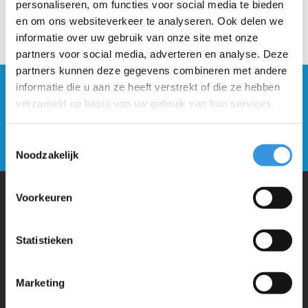
personaliseren, om functies voor social media te bieden
en om ons websiteverkeer te analyseren. Ook delen we
informatie over uw gebruik van onze site met onze
partners voor social media, adverteren en analyse. Deze
partners kunnen deze gegevens combineren met andere
informatie die u aan ze heeft verstrekt of die ze hebben
Blijf op de hoogte en schrijf je in voor onze
verzameld op basis van uw gebruik van hun services.
nieuwsbrief
Verstuur
Toestemmingsselectie
Noodzakelijk
Voorkeuren
Waarom Micro Step?
Statistieken
Micro Mobility is de uitvinder van de compacte vouwstep en de
iconische 3-wielige step. Al onze steps worden met veel aandacht en
Marketing
liefde in Zwitserland ontwikkeld. Ze zijn uitgebreid getest op