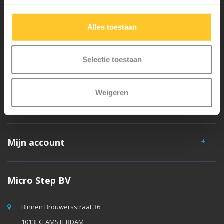
veiligheid en zeer duurzaam. Elk onderdeel is los te vervangen. Je
hebt jarenlang plezier van een Micro step!
Alles toestaan
Selectie toestaan
Weigeren
Klantenservice
Mijn account
Micro Step BV
Binnen Brouwersstraat 36
1013EG AMSTERDAM