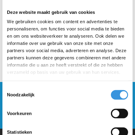
Retour binnen 30 dagen
Deze website maakt gebruik van cookies
Beschrijving
We gebruiken cookies om content en advertenties te
personaliseren, om functies voor social media te bieden
en om ons websiteverkeer te analyseren. Ook delen we
informatie over uw gebruik van onze site met onze
partners voor social media, adverteren en analyse. Deze
partners kunnen deze gegevens combineren met andere
informatie die u aan ze heeft verstrekt of die ze hebben
verzameld op basis van uw gebruik van hun services.
Toestemmingsselectie
Blijf op de hoogte en schrijf je in voor onze
Noodzakelijk
nieuwsbrief
Voorkeuren
Verstuur
Statistieken