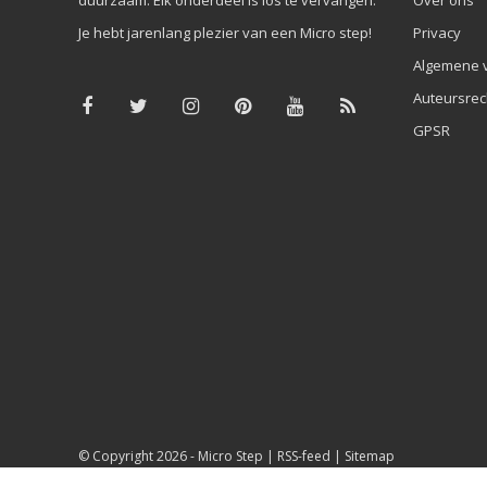
Je hebt jarenlang plezier van een Micro step!
Privacy
Algemene 
Auteursrec
GPSR
© Copyright 2026 -
Micro Step
|
RSS-feed
|
Sitemap