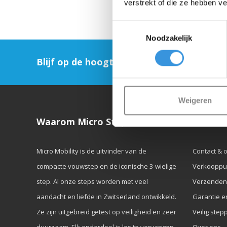
verstrekt of die ze hebben v
Toestemmingsselectie
Noodzakelijk
Blijf op de hoogte en schrijf je in voor on
Weigeren
Waarom Micro Step?
Klanten
Micro Mobility is de uitvinder van de
Contact & 
compacte vouwstep en de iconische 3-wielige
Verkooppu
step. Al onze steps worden met veel
Verzenden
aandacht en liefde in Zwitserland ontwikkeld.
Garantie e
Ze zijn uitgebreid getest op veiligheid en zeer
Veilig step
duurzaam. Elk onderdeel is los te vervangen.
Over ons