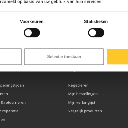
erzameld op basis van uw gebruik van hun services.
Voorkeuren
Statistieken
ze nieuwsbrief
Selectie toestaan
service
Mijn account
openingstijden
Registreren
nten
Mijn bestellingen
 & retourneren
Mijn verlanglijst
n reparatie
Vergelijk producten
pen