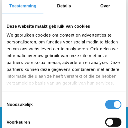
Toestemming
Details
Over
Deze website maakt gebruik van cookies
Retour binnen 30 dagen
We gebruiken cookies om content en advertenties te
personaliseren, om functies voor social media te bieden
Beschrijving
en om ons websiteverkeer te analyseren. Ook delen we
informatie over uw gebruik van onze site met onze
partners voor social media, adverteren en analyse. Deze
partners kunnen deze gegevens combineren met andere
informatie die u aan ze heeft verstrekt of die ze hebben
verzameld op basis van uw gebruik van hun services.
Toestemmingsselectie
Noodzakelijk
Blijf op de hoogte en schrijf je in voor onze
Voorkeuren
nieuwsbrief