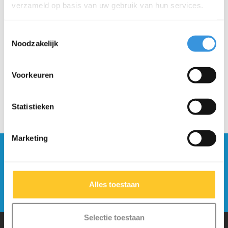
verzameld op basis van uw gebruik van hun services.
Wielbout 2-wiel step
Sluitklem Sprite (1041)
(1001)
Toestemmingsselectie
Noodzakelijk
€1,95
€10,95
Voorkeuren
Statistieken
Marketing
Blijf op de hoogte en schrijf je in voor onze
nieuwsbrief
Alles toestaan
Verstuur
Selectie toestaan