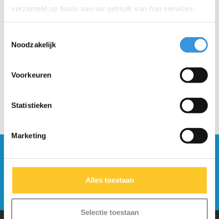
verzameld op basis van uw gebruik van hun services.
Micro LED magneet
Step'nTrek
Toestemmingsselectie
achterlampje
(Scoot'nPull)
Noodzakelijk
€10,95
€7,95
Voorkeuren
Statistieken
Marketing
Blijf op de hoogte en schrijf je in voor onze
nieuwsbrief
Alles toestaan
Verstuur
Selectie toestaan