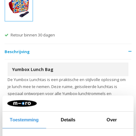
Retour binnen 30 dagen
Beschrijving
Yumbox Lunch Bag
De Yumbox Lunchtas is een praktische en stijlvolle oplossing om
je lunch mee te nemen. Deze ruime, geïsoleerde lunchtas is
speciaal ontworpen voor alle Yumbox-lunchtrommels en
voorzien van een stevige dubbele ritssluiting.
Aan de binnenzijde vind je een afsluitbaar mesh vak met
ritssluiting, ideaal voor het opbergen van bestek, een ice pack of
Toestemming
Details
Over
andere accessoires. Aan de buitenzijde zit een apart vakje voor
een (thermos)drinkfles.