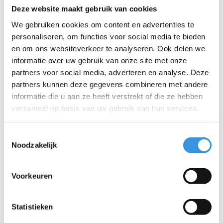
Deze website maakt gebruik van cookies
De tas kan op drie manieren worden gedragen:
We gebruiken cookies om content en advertenties te
Een platte, gewatteerde draagband aan de voorkant
personaliseren, om functies voor social media te bieden
Een verstelbare schouderriem
Een handvat aan de bovenkant met clipsluiting, waarmee je
en om ons websiteverkeer te analyseren. Ook delen we
de tas ook gemakkelijk aan een kinderwagen of rugzak kunt
informatie over uw gebruik van onze site met onze
bevestigen
partners voor social media, adverteren en analyse. Deze
partners kunnen deze gegevens combineren met andere
Met een gewicht van 312 gram is deze tas makkelijk mee te
informatie die u aan ze heeft verstrekt of die ze hebben
nemen. De waterbestendige buitenkant zorgt ervoor dat je lunch
verzameld op basis van uw gebruik van hun services.
ook op regenachtige dagen goed beschermd blijft.
Afmetingen
:
Toestemmingsselectie
Binnenmaat: 26 x 21 x 9 cm
Noodzakelijk
Buitenmaat: 28 x 22 x 10 cm
Voorkeuren
Extra informatie:
100% polyester met EVA-voering
PVC-vrij, BPA-vrij en vrij van ftalaten
Statistieken
Afneembaar met een doekje, handwas aanbevolen