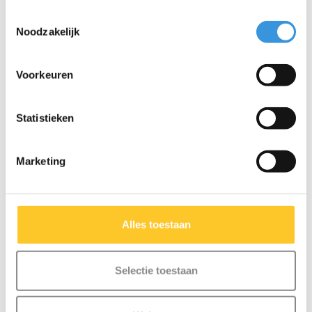
Toestemmingsselectie
SALE
Noodzakelijk
Voorkeuren
Statistieken
Marketing
Micro flessenhouder
Micro bel zwart
Alles toestaan
Mini/Maxi oranje
€7,95
€10,95
€12,95
Selectie toestaan