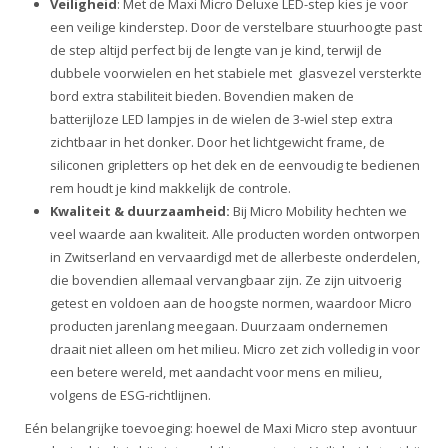
Veiligheid
: Met de Maxi Micro Deluxe LED-step kies je voor
een veilige kinderstep. Door de verstelbare stuurhoogte past
de step altijd perfect bij de lengte van je kind, terwijl de
dubbele voorwielen en het stabiele met glasvezel versterkte
bord extra stabiliteit bieden. Bovendien maken de
batterijloze LED lampjes in de wielen de 3-wiel step extra
zichtbaar in het donker. Door het lichtgewicht frame, de
siliconen gripletters op het dek en de eenvoudig te bedienen
rem houdt je kind makkelijk de controle.
Kwaliteit & duurzaamheid:
Bij Micro Mobility hechten we
veel waarde aan kwaliteit. Alle producten worden ontworpen
in Zwitserland en vervaardigd met de allerbeste onderdelen,
die bovendien allemaal vervangbaar zijn. Ze zijn uitvoerig
getest en voldoen aan de hoogste normen, waardoor Micro
producten jarenlang meegaan. Duurzaam ondernemen
draait niet alleen om het milieu. Micro zet zich volledig in voor
een betere wereld, met aandacht voor mens en milieu,
volgens de ESG-richtlijnen.
Eén belangrijke toevoeging: hoewel de Maxi Micro step avontuur