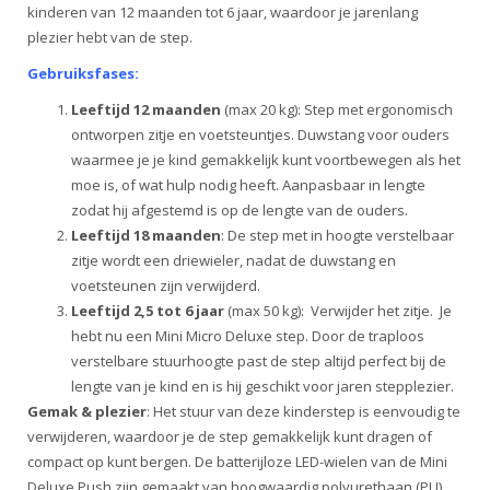
kinderen van 12 maanden tot 6 jaar, waardoor je jarenlang
plezier hebt van de step.
Gebruiksfases:
Leeftijd 12 maanden
(max 20 kg): Step met ergonomisch
ontworpen zitje en voetsteuntjes. Duwstang voor ouders
waarmee je je kind gemakkelijk kunt voortbewegen als het
moe is, of wat hulp nodig heeft. Aanpasbaar in lengte
zodat hij afgestemd is op de lengte van de ouders.
Leeftijd 18 maanden
: De step met in hoogte verstelbaar
zitje wordt een driewieler, nadat de duwstang en
voetsteunen zijn verwijderd.
Leeftijd 2,5 tot 6 jaar
(max 50 kg): Verwijder het zitje. Je
hebt nu een Mini Micro Deluxe step. Door de traploos
verstelbare stuurhoogte past de step altijd perfect bij de
lengte van je kind en is hij geschikt voor jaren stepplezier.
Gemak & plezier
: Het stuur van deze kinderstep is eenvoudig te
verwijderen, waardoor je de step gemakkelijk kunt dragen of
compact op kunt bergen. De batterijloze LED-wielen van de Mini
Deluxe Push zijn gemaakt van hoogwaardig polyurethaan (PU).