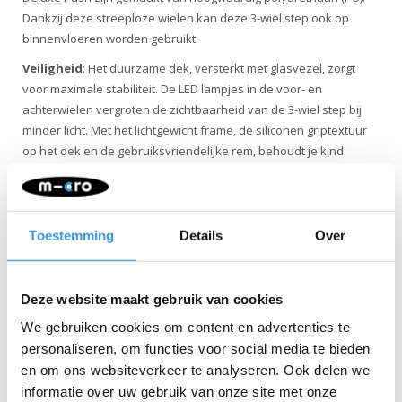
Dankzij deze streeploze wielen kan deze 3-wiel step ook op
binnenvloeren worden gebruikt.
Veiligheid
: Het duurzame dek, versterkt met glasvezel, zorgt
voor maximale stabiliteit. De LED lampjes in de voor- en
achterwielen vergroten de zichtbaarheid van de 3-wiel step bij
minder licht. Met het lichtgewicht frame, de siliconen griptextuur
op het dek en de gebruiksvriendelijke rem, behoudt je kind
gemakkelijk de controle.
Kwaliteit & duurzaamheid
: Bij Micro Mobility hechten we veel
waarde aan kwaliteit. Alle producten worden ontworpen in
Toestemming
Details
Over
Zwitserland en vervaardigd met de allerbeste onderdelen, die
bovendien allemaal vervangbaar zijn. Ze zijn uitvoerig getest en
voldoen aan de hoogste normen, waardoor Micro producten
Deze website maakt gebruik van cookies
jarenlang meegaan. Duurzaam ondernemen draait niet alleen
om het milieu. Micro zet zich volledig in voor een betere wereld,
We gebruiken cookies om content en advertenties te
met aandacht voor mens en milieu, volgens de ESG-richtlijnen.
personaliseren, om functies voor social media te bieden
en om ons websiteverkeer te analyseren. Ook delen we
informatie over uw gebruik van onze site met onze