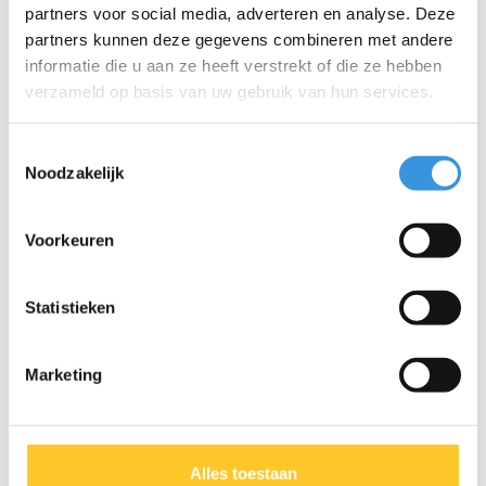
partners voor social media, adverteren en analyse. Deze
partners kunnen deze gegevens combineren met andere
informatie die u aan ze heeft verstrekt of die ze hebben
verzameld op basis van uw gebruik van hun services.
Toestemmingsselectie
Noodzakelijk
Voorkeuren
Iets extra's erbij?
Statistieken
Marketing
Alles toestaan