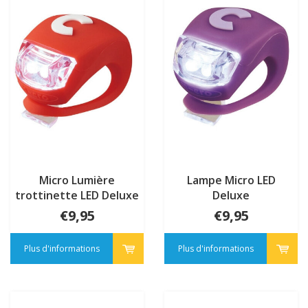
Micro Lumière
Lampe Micro LED
trottinette LED Deluxe
Deluxe
Rouge
€9,95
€9,95
Plus d'informations
Plus d'informations