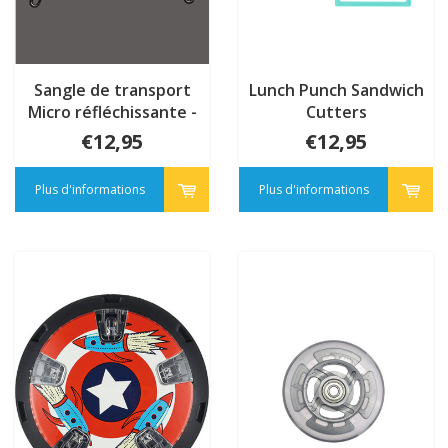
Sangle de transport
Lunch Punch Sandwich
Micro réfléchissante -
Cutters
Noir
€12,95
€12,95
Plus d'informations
Plus d'informations