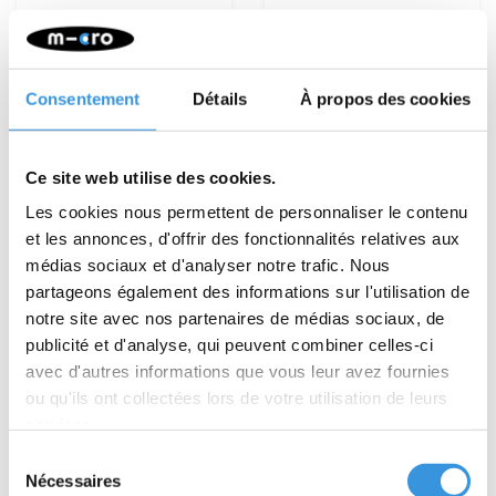
Cadenas pour micro
Antivol pour
trottinettes bleu
trottinette Micro -
Rose
€13,95
€13,95
Consentement
Détails
À propos des cookies
Plus d'informations
Plus d'informations
Ce site web utilise des cookies.
Les cookies nous permettent de personnaliser le contenu
et les annonces, d'offrir des fonctionnalités relatives aux
médias sociaux et d'analyser notre trafic. Nous
partageons également des informations sur l'utilisation de
notre site avec nos partenaires de médias sociaux, de
publicité et d'analyse, qui peuvent combiner celles-ci
avec d'autres informations que vous leur avez fournies
ou qu'ils ont collectées lors de votre utilisation de leurs
services.
Sélection
Nécessaires
du