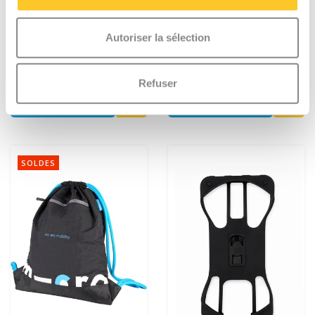
Scootaseatz - siège de
Filet Micro Ball
Autoriser la sélection
poupée - Rose
€21,95
€12,95
Refuser
Plus d'informations
Plus d'informations
SOLDES