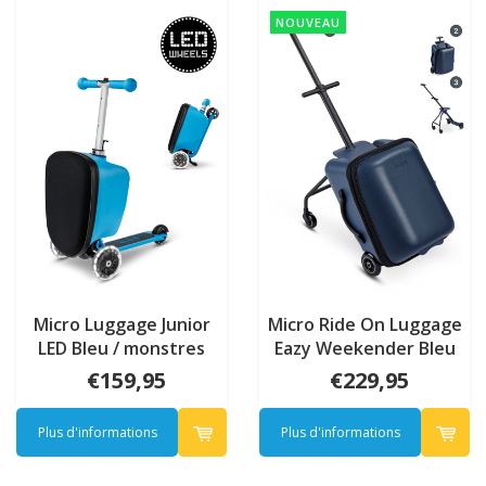
NOUVEAU
Micro Luggage Junior
Micro Ride On Luggage
LED Bleu / monstres
Eazy Weekender Bleu
Patch & Play
foncé
€159,95
€229,95
Plus d'informations
Plus d'informations