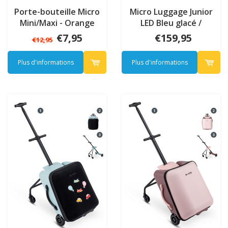
Porte-bouteille Micro
Micro Luggage Junior
Mini/Maxi - Orange
LED Bleu glacé /
transport Patch & Play
€7,95
€159,95
€12,95
Plus d'informations
Plus d'informations