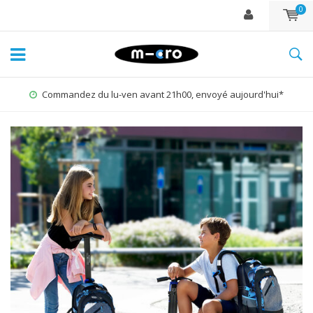
0
jourd'hui*
1% for the Planet