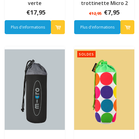
verte
trottinette Micro 2
roues - Orange
€17,95
€7,95
€12,95
Plus d'informations
Plus d'informations
SOLDES