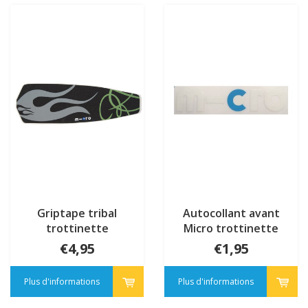
Griptape tribal
Autocollant avant
trottinette
Micro trottinette
Rocket/Speed (1204)
€4,95
€1,95
Plus d'informations
Plus d'informations