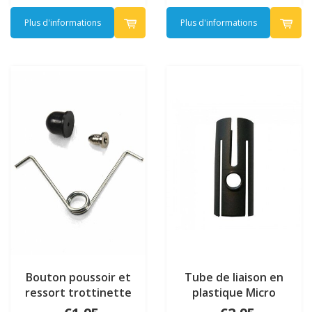
Plus d'informations
Plus d'informations
Bouton poussoir et
Tube de liaison en
ressort trottinette
plastique Micro
Micro (1023)
trottinette (1021)