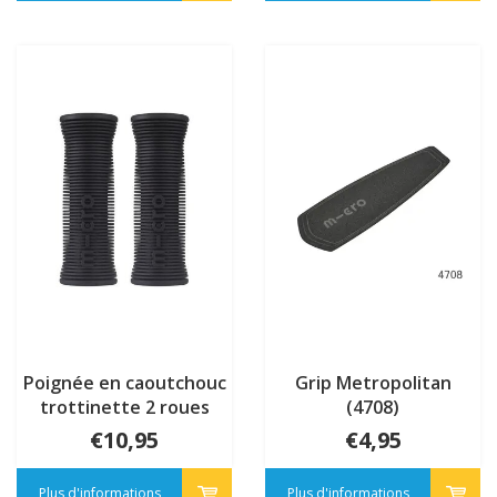
Poignée en caoutchouc
Grip Metropolitan
trottinette 2 roues
(4708)
(4131)
€10,95
€4,95
Plus d'informations
Plus d'informations