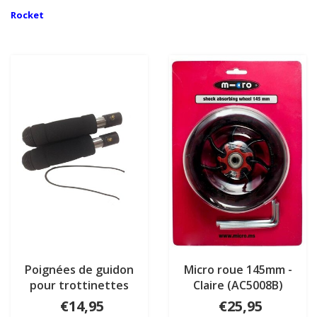
Rocket
Poignées de guidon
Micro roue 145mm -
pour trottinettes
Claire (AC5008B)
Micro (AC-6002B)
€14,95
€25,95