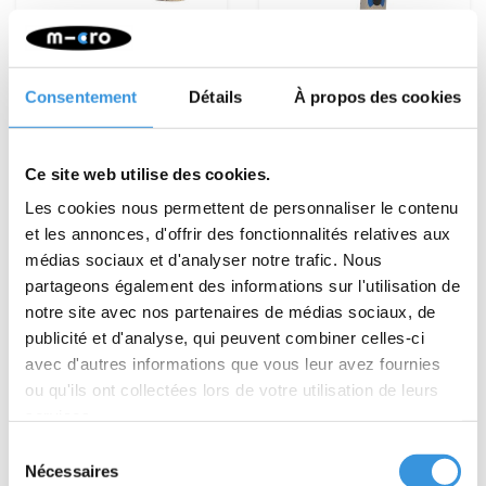
Consentement
Détails
À propos des cookies
Fourche de direction
Tube en T Speed+ -
Rocket (1093)
Gris (1211)
Ce site web utilise des cookies.
€11,95
€9,95
Les cookies nous permettent de personnaliser le contenu
et les annonces, d'offrir des fonctionnalités relatives aux
Plus d'informations
Plus d'informations
médias sociaux et d'analyser notre trafic. Nous
partageons également des informations sur l'utilisation de
notre site avec nos partenaires de médias sociaux, de
publicité et d'analyse, qui peuvent combiner celles-ci
avec d'autres informations que vous leur avez fournies
ou qu'ils ont collectées lors de votre utilisation de leurs
services.
Sélection
Nécessaires
du