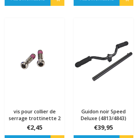
vis pour collier de
Guidon noir Speed
serrage trottinette 2
Deluxe (4813/4843)
roues (102600)
€2,45
€39,95