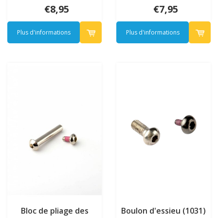
6001B)
€8,95
€7,95
Plus d'informations
Plus d'informations
Bloc de pliage des
Boulon d'essieu (1031)