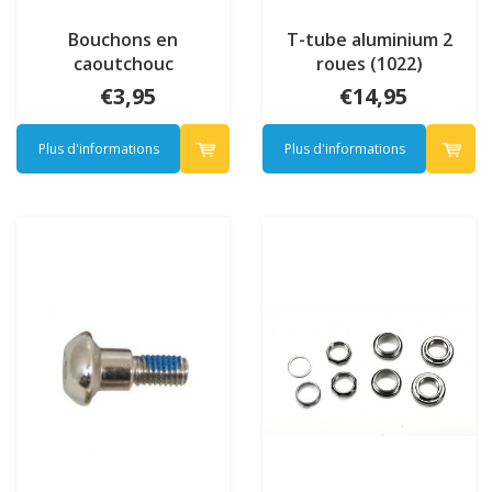
Bouchons en
T-tube aluminium 2
caoutchouc
roues (1022)
trottinette à 2 roues
€3,95
€14,95
(1017)
Plus d'informations
Plus d'informations