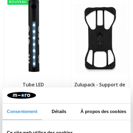
NOUVEAU
Tube LED
Zulupack - Support de
Sprite/Speed/Rocket/Flex
téléphone
€24,95
€21,95
Consentement
Détails
À propos des cookies
Plus d'informations
Plus d'informations
Ce site web utilise des cookies.