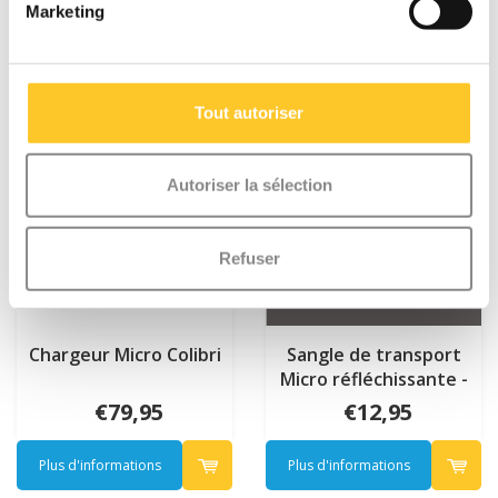
Marketing
Tout autoriser
Autoriser la sélection
Refuser
Chargeur Micro Colibri
Sangle de transport
Micro réfléchissante -
Noir
€79,95
€12,95
Plus d'informations
Plus d'informations