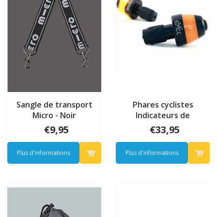
Sangle de transport
Phares cyclistes
Micro - Noir
Indicateurs de
direction
€9,95
€33,95
Plus d'informations
Plus d'informations