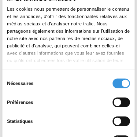
Les cookies nous permettent de personnaliser le contenu
et les annonces, d'offrir des fonctionnalités relatives aux
médias sociaux et d'analyser notre trafic. Nous
partageons également des informations sur l'utilisation de
notre site avec nos partenaires de médias sociaux, de
publicité et d'analyse, qui peuvent combiner celles-ci
avec d'autres informations que vous leur avez fournies
ou qu'ils ont collectées lors de votre utilisation de leurs
services.
Sélection
Nécessaires
du
Sonnette Micro Noir
Micro Lumière
consentement
trottinette LED Deluxe
Préférences
Noir
€10,95
€9,95
Statistiques
Plus d'informations
Plus d'informations